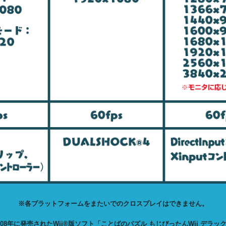
※各プラットフォームをまたいでのクロスプレイはできません。
008年に発売されたWii®版ソフト「ことばのパズル もじぴったんWii デラッ