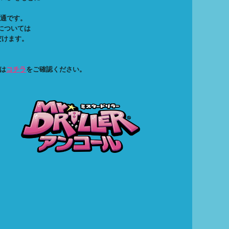
は共通です。
等については
だけます。
は
コチラ
をご確認ください。