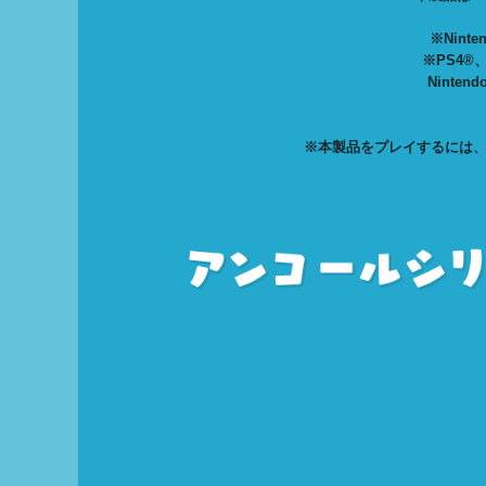
※Nint
※PS4®
Nint
※本製品をプレイするには、